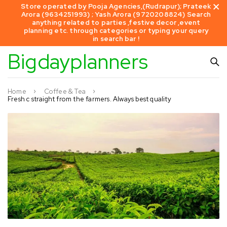
Store operated by Pooja Agencies,(Rudrapur); Prateek
Arora (9634251993) ; Yash Arora (9720208824) Search
anything related to parties ,festive decor ,event
planning etc. through categories or typing your query
in search bar !
Bigdayplanners
Home
Coffee & Tea
Fresh c straight from the farmers. Always best quality