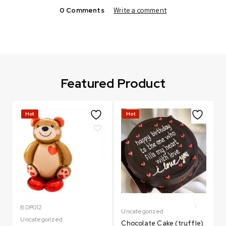
0 Comments
Write a comment
Featured Product
Hot
Hot
BDP012
M
Uncategorized
Uncategorized
Chocolate Cake (truffle)