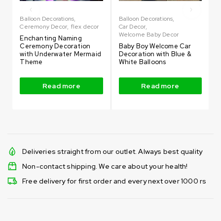
Balloon Decorations
,
Balloon Decorations
,
B
Ceremony Decor
,
flex decor
Car Decor
,
B
Welcome Baby Decor
L
Enchanting Naming
Ceremony Decoration
Baby Boy Welcome Car
E
with Underwater Mermaid
Decoration with Blue &
B
Theme
White Balloons
D
Read more
Read more
Deliveries straight from our outlet. Always best quality
Non-contact shipping. We care about your health!
Free delivery for first order and every next over 1000 rs