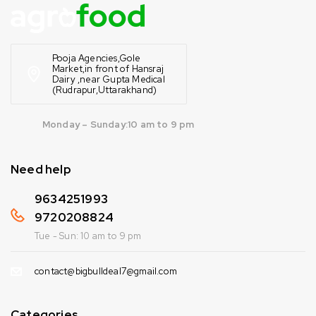
Pooja Agencies,Gole
Market,in front of Hansraj
Dairy ,near Gupta Medical
(Rudrapur,Uttarakhand)
Monday – Sunday:10 am to 9 pm
Need help
9634251993
9720208824
Tue - Sun: 10 am to 9 pm
contact@bigbulldeal7@gmail.com
Categories